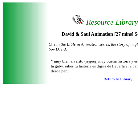
Resource Librar
David & Saul Animation [27 mins] S
One in the Bible in Animation series, the story of m
boy David.
*
muy bien alvarito (jejjeej) muy buena historia y e
la gaby. sabes tu historia es digna de llevarla a la pa
desde peru
Return to Library