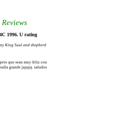
y Reviews
4C 1996. U rating
ighty King Saul and shepherd
spero que sean muy feliz con
ntalla grande jajajaj. saludos